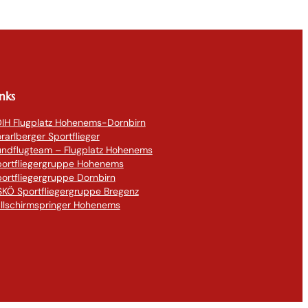
inks
IH Flugplatz Hohenems-Dornbirn
rarlberger Sportflieger
undflugteam – Flugplatz Hohenems
portfliegergruppe Hohenems
ortfliegergruppe Dornbirn
KÖ Sportfliegergruppe Bregenz
llschirmspringer Hohenems