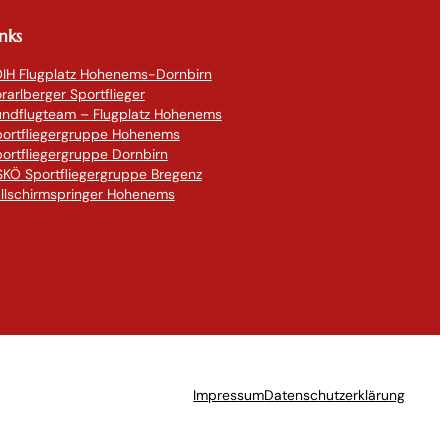
inks
IH Flugplatz Hohenems-Dornbirn
rarlberger Sportflieger
undflugteam – Flugplatz Hohenems
portfliegergruppe Hohenems
ortfliegergruppe Dornbirn
KÖ Sportfliegergruppe Bregenz
llschirmspringer Hohenems
Impressum
Datenschutzerklärung