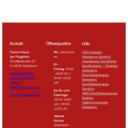
Kontakt
Öffnungszeiten
Links
Pasta Fresca
Mo:
Geschloss
LOIH Flugplatz
am Flugplatz
en
Hohenems-Dornbirn
Schollenstraße 20
Vorarlberger Sportflieger
Di-
A-6845 Hohenems
Rundflugteam – Flugplatz
Freitag:
10:00
Hohenems
+43 5576 74954
-14:0
0 Uhr /
Sportfliegergruppe
+43 650 2833263
18:00-
22:30
Hohenems
(mobil)
Uhr
Sportfliegergruppe
pasta.fresca@gmx.at
Dornbirn
Sa-So und
ASKÖ Sportfliegergruppe
Anfahrt (Google Maps)
Feiertage
:
Bregenz
09:30-14:00
Fallschirmspringer
Uhr / 18:00-
Hohenems
22:30
Uhr
Warme
Küche:
11:30/14:00 –