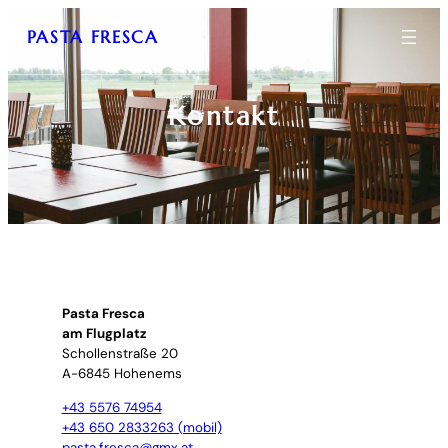
Zum
PASTA FRESCA
Inhalt
springen
Kontakt
Pasta Fresca
am Flugplatz
Schollenstraße 20
A-6845 Hohenems
+43 5576 74954
+43 650 2833263 (mobil)
pasta.fresca@gmx.at