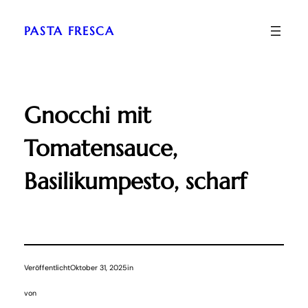
Zum
Inhalt
PASTA FRESCA
springen
Gnocchi mit
Tomatensauce,
Basilikumpesto, scharf
Veröffentlicht
Oktober 31, 2025
in
von