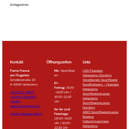
Schlagwörter:
Kontakt
Öffnungszeiten
Links
Pasta Fresca
Mo:
Geschloss
LOIH Flugplatz
am Flugplatz
en
Hohenems-Dornbirn
Schollenstraße 20
Vorarlberger Sportflieger
Di-
A-6845 Hohenems
Rundflugteam – Flugplatz
Freitag:
10:00
Hohenems
+43 5576 74954
-14:0
0 Uhr /
Sportfliegergruppe
+43 650 2833263
18:00-
22:30
Hohenems
(mobil)
Uhr
Sportfliegergruppe
pasta.fresca@gmx.at
Dornbirn
Sa-So und
ASKÖ Sportfliegergruppe
Anfahrt (Google Maps)
Feiertage
:
Bregenz
09:30-14:00
Fallschirmspringer
Uhr / 18:00-
Hohenems
22:30
Uhr