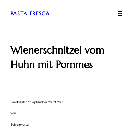
Zum
Inhalt
PASTA FRESCA
springen
Wienerschnitzel vom
Huhn mit Pommes
Veröffentlicht
September 23, 2023
in
von
Schlagwörter: