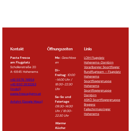
Kontakt
Öffnungszeiten
Links
Pasta Fresca
Mo:
Geschloss
LOIH Flugplatz
am Flugplatz
en
Hohenems-Dornbirn
Schollenstraße 20
Vorarlberger Sportflieger
Di-
A-6845 Hohenems
Rundflugteam – Flugplatz
Freitag:
10:00
Hohenems
+43 5576 74954
-14:0
0 Uhr /
Sportfliegergruppe
+43 650 2833263
18:00-
22:30
Hohenems
(mobil)
Uhr
Sportfliegergruppe
pasta.fresca@gmx.at
Dornbirn
Sa-So und
ASKÖ Sportfliegergruppe
Anfahrt (Google Maps)
Feiertage
:
Bregenz
09:30-14:00
Fallschirmspringer
Uhr / 18:00-
Hohenems
22:30
Uhr
Warme
Küche: