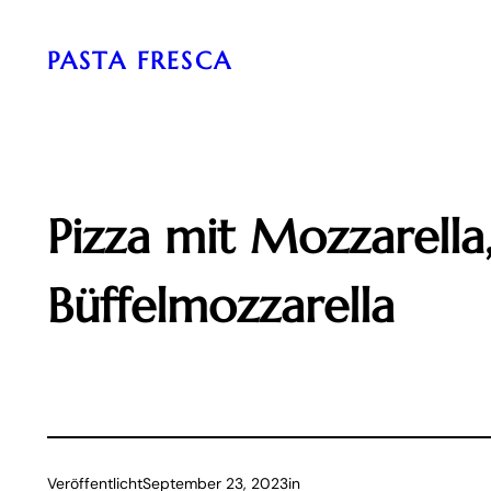
Zum
Inhalt
PASTA FRESCA
springen
Pizza mit Mozzarell
Büffelmozzarella
Veröffentlicht
September 23, 2023
in