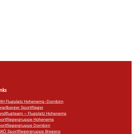
inks
IH Flugplatz Hohenems-Dornbirn
rarlberger Sportflieger
undflugteam – Flugplatz Hohenems
portfliegergruppe Hohenems
ortfliegergruppe Dornbirn
KÖ Sportfliegergruppe Bregenz