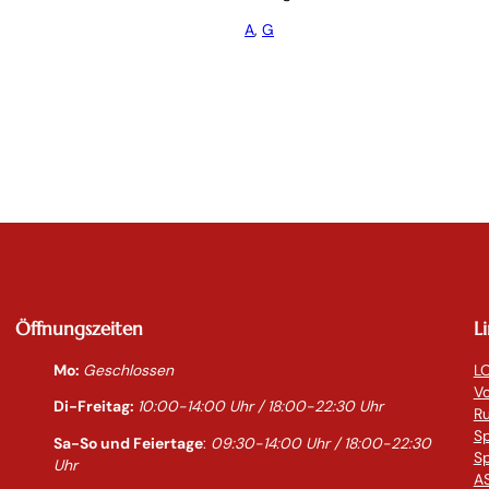
A
, 
G
Öffnungszeiten
L
Mo:
Geschlossen
LO
Vo
Di-Freitag:
10:00-14:0
0 Uhr / 18:00-
22:30
Uhr
R
S
Sa-So und Feiertage
:
09:30-14:00 Uhr / 18:00-
22:30
Sp
Uhr
AS