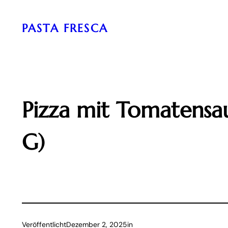
Zum
Inhalt
PASTA FRESCA
springen
Pizza mit Tomatensau
G)
Veröffentlicht
Dezember 2, 2025
in