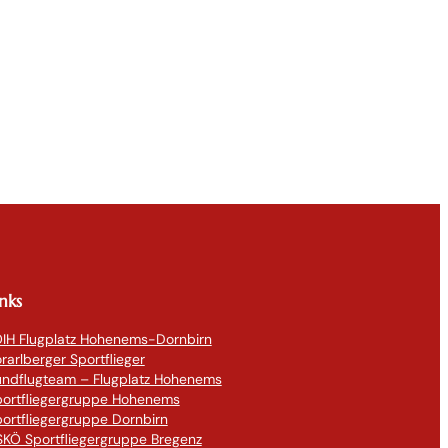
inks
IH Flugplatz Hohenems-Dornbirn
rarlberger Sportflieger
undflugteam – Flugplatz Hohenems
portfliegergruppe Hohenems
ortfliegergruppe Dornbirn
KÖ Sportfliegergruppe Bregenz