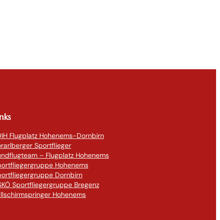
inks
IH Flugplatz Hohenems-Dornbirn
rarlberger Sportflieger
undflugteam – Flugplatz Hohenems
portfliegergruppe Hohenems
ortfliegergruppe Dornbirn
KÖ Sportfliegergruppe Bregenz
llschirmspringer Hohenems