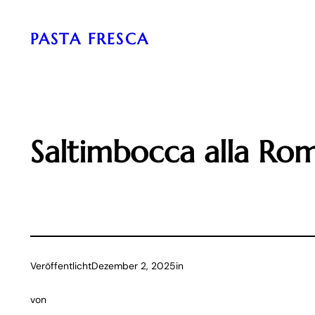
Zum
Inhalt
PASTA FRESCA
springen
Saltimbocca alla Rom
Veröffentlicht
Dezember 2, 2025
in
von