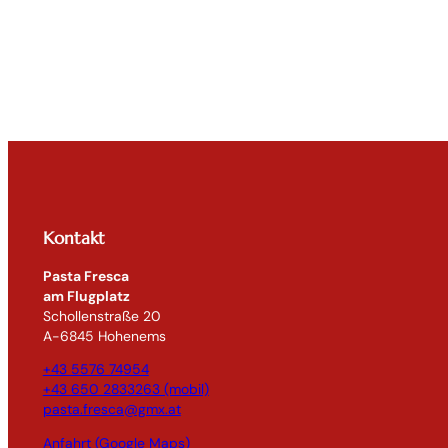
Kontakt
Pasta Fresca
am Flugplatz
Schollenstraße 20
A-6845 Hohenems
+43 5576 74954
+43 650 2833263 (mobil)
pasta.fresca@gmx.at
Anfahrt (Google Maps)