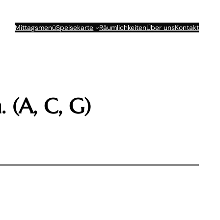
Mittagsmenü
Speisekarte
Räumlichkeiten
Über uns
Kontakt
 (A, C, G)