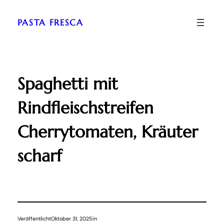
Zum
Inhalt
PASTA FRESCA
springen
Spaghetti mit
Rindfleischstreifen
Cherrytomaten, Kräuter
scharf
Veröffentlicht
Oktober 31, 2025
in