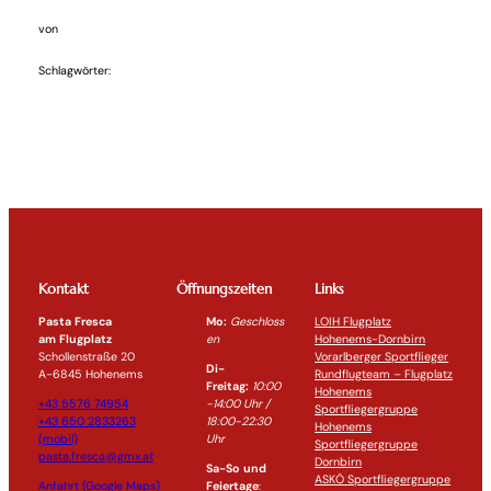
von
Schlagwörter:
Kontakt
Öffnungszeiten
Links
Pasta Fresca
Mo:
Geschloss
LOIH Flugplatz
am Flugplatz
en
Hohenems-Dornbirn
Schollenstraße 20
Vorarlberger Sportflieger
Di-
A-6845 Hohenems
Rundflugteam – Flugplatz
Freitag:
10:00
Hohenems
+43 5576 74954
-14:0
0 Uhr /
Sportfliegergruppe
+43 650 2833263
18:00-
22:30
Hohenems
(mobil)
Uhr
Sportfliegergruppe
pasta.fresca@gmx.at
Dornbirn
Sa-So und
ASKÖ Sportfliegergruppe
Anfahrt (Google Maps)
Feiertage
: