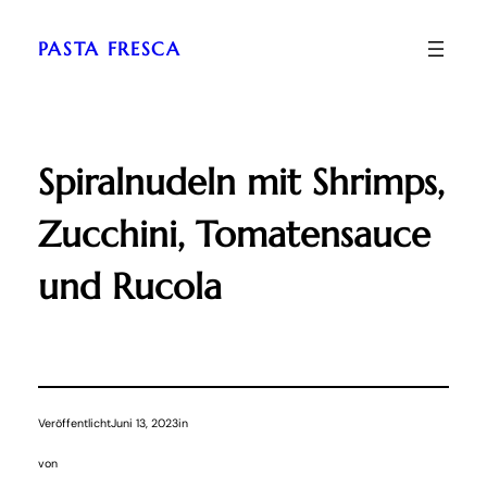
Zum
Inhalt
PASTA FRESCA
springen
Spiralnudeln mit Shrimps,
Zucchini, Tomatensauce
und Rucola
Veröffentlicht
Juni 13, 2023
in
von