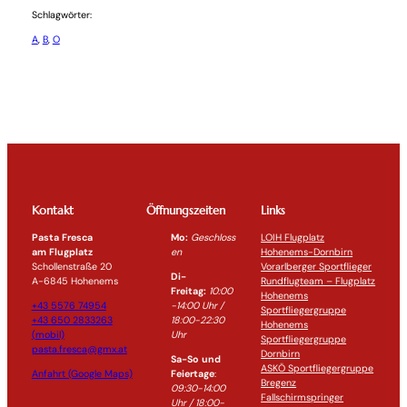
Schlagwörter:
A
, 
B
, 
O
Kontakt
Öffnungszeiten
Links
Pasta Fresca
Mo:
Geschloss
LOIH Flugplatz
am Flugplatz
en
Hohenems-Dornbirn
Schollenstraße 20
Vorarlberger Sportflieger
Di-
A-6845 Hohenems
Rundflugteam – Flugplatz
Freitag:
10:00
Hohenems
+43 5576 74954
-14:0
0 Uhr /
Sportfliegergruppe
+43 650 2833263
18:00-
22:30
Hohenems
(mobil)
Uhr
Sportfliegergruppe
pasta.fresca@gmx.at
Dornbirn
Sa-So und
ASKÖ Sportfliegergruppe
Anfahrt (Google Maps)
Feiertage
:
Bregenz
09:30-14:00
Fallschirmspringer
Uhr / 18:00-