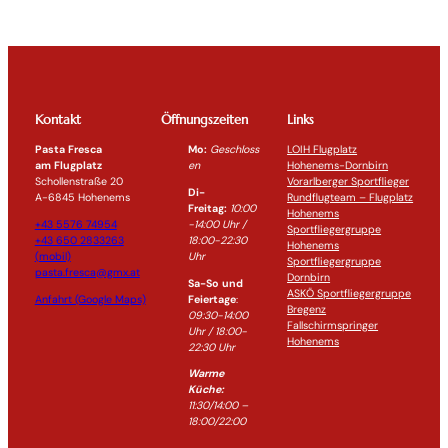
Kontakt
Öffnungszeiten
Links
Pasta Fresca
Mo:
Geschloss
LOIH Flugplatz
am Flugplatz
en
Hohenems-Dornbirn
Schollenstraße 20
Vorarlberger Sportflieger
Di-
A-6845 Hohenems
Rundflugteam – Flugplatz
Freitag:
10:00
Hohenems
+43 5576 74954
-14:0
0 Uhr /
Sportfliegergruppe
+43 650 2833263
18:00-
22:30
Hohenems
(mobil)
Uhr
Sportfliegergruppe
pasta.fresca@gmx.at
Dornbirn
Sa-So und
ASKÖ Sportfliegergruppe
Anfahrt (Google Maps)
Feiertage
:
Bregenz
09:30-14:00
Fallschirmspringer
Uhr / 18:00-
Hohenems
22:30
Uhr
Warme
Küche:
11:30/14:00 –
18:00/22:00