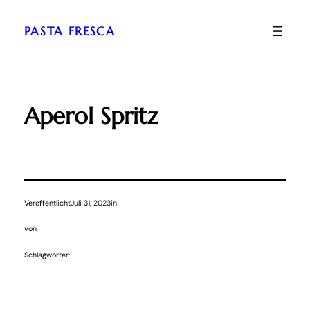
Zum
Inhalt
PASTA FRESCA
springen
Aperol Spritz
Veröffentlicht
Juli 31, 2023
in
von
Schlagwörter: