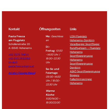
Kontakt
Öffnungszeiten
Links
Pasta Fresca
Mo:
Geschloss
LOIH Flugplatz
am Flugplatz
en
Hohenems-Dornbirn
Schollenstraße 20
Vorarlberger Sportflieger
Di-
A-6845 Hohenems
Rundflugteam – Flugplatz
Freitag:
10:00
Hohenems
+43 5576 74954
-14:0
0 Uhr /
Sportfliegergruppe
+43 650 2833263
18:00-
22:30
Hohenems
(mobil)
Uhr
Sportfliegergruppe
pasta.fresca@gmx.at
Dornbirn
Sa-So und
ASKÖ Sportfliegergruppe
Anfahrt (Google Maps)
Feiertage
:
Bregenz
09:30-14:00
Fallschirmspringer
Uhr / 18:00-
Hohenems
22:30
Uhr
Warme
Küche:
11:30/14:00 –
18:00/22:00