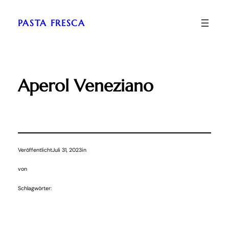
Zum
Inhalt
PASTA FRESCA
springen
Aperol Veneziano
Veröffentlicht
Juli 31, 2023
in
von
Schlagwörter: