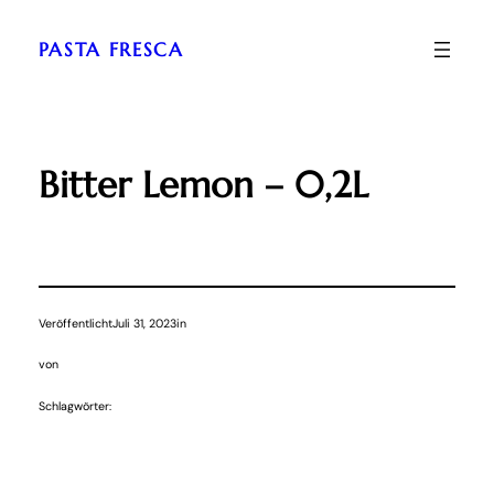
Zum
Inhalt
PASTA FRESCA
springen
Bitter Lemon – 0,2L
Veröffentlicht
Juli 31, 2023
in
von
Schlagwörter: