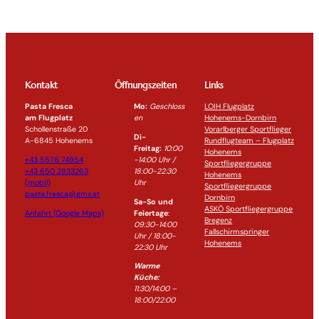
Kontakt
Öffnungszeiten
Links
Pasta Fresca
Mo:
Geschloss
LOIH Flugplatz
am Flugplatz
en
Hohenems-Dornbirn
Schollenstraße 20
Vorarlberger Sportflieger
Di-
A-6845 Hohenems
Rundflugteam – Flugplatz
Freitag:
10:00
Hohenems
+43 5576 74954
-14:0
0 Uhr /
Sportfliegergruppe
+43 650 2833263
18:00-
22:30
Hohenems
(mobil)
Uhr
Sportfliegergruppe
pasta.fresca@gmx.at
Dornbirn
Sa-So und
ASKÖ Sportfliegergruppe
Anfahrt (Google Maps)
Feiertage
:
Bregenz
09:30-14:00
Fallschirmspringer
Uhr / 18:00-
Hohenems
22:30
Uhr
Warme
Küche:
11:30/14:00 –
18:00/22:00