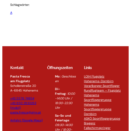
Schlagwörter:
A
Kontakt
Öffnungszeiten
Links
Pasta Fresca
Mo:
Geschloss
LOIH Flugplatz
am Flugplatz
en
Hohenems-Dornbirn
Schollenstraße 20
Vorarlberger Sportflieger
Di-
A-6845 Hohenems
Rundflugteam – Flugplatz
Freitag:
10:00
Hohenems
+43 5576 74954
-14:0
0 Uhr /
Sportfliegergruppe
+43 650 2833263
18:00-
22:30
Hohenems
(mobil)
Uhr
Sportfliegergruppe
pasta.fresca@gmx.at
Dornbirn
Sa-So und
ASKÖ Sportfliegergruppe
Anfahrt (Google Maps)
Feiertage
:
Bregenz
09:30-14:00
Fallschirmspringer
Uhr / 18:00-