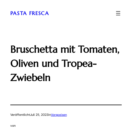
Zum
Inhalt
PASTA FRESCA
springen
Bruschetta mit Tomaten,
Oliven und Tropea-
Zwiebeln
Veröffentlicht
Juli 25, 2023
in
Vorspeisen
von