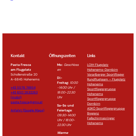
Kontakt
Öffnungszeiten
Links
Pasta Fresca
Mo:
Geschloss
LOIH Flugplatz
am Flugplatz
en
Hohenems-Dornbirn
Schollenstraße 20
Vorarlberger Sportflieger
Di-
A-6845 Hohenems
Rundflugteam – Flugplatz
Freitag:
10:00
Hohenems
+43 5576 74954
-14:0
0 Uhr /
Sportfliegergruppe
+43 650 2833263
18:00-
22:30
Hohenems
(mobil)
Uhr
Sportfliegergruppe
pasta.fresca@gmx.at
Dornbirn
Sa-So und
ASKÖ Sportfliegergruppe
Anfahrt (Google Maps)
Feiertage
:
Bregenz
09:30-14:00
Fallschirmspringer
Uhr / 18:00-
Hohenems
22:30
Uhr
Warme