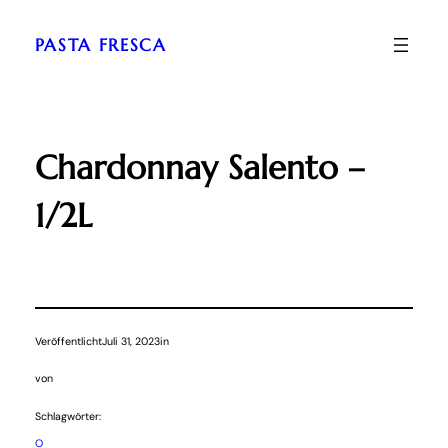
Zum
Inhalt
PASTA FRESCA
springen
Chardonnay Salento –
1/2L
Veröffentlicht
Juli 31, 2023
in
von
Schlagwörter:
O