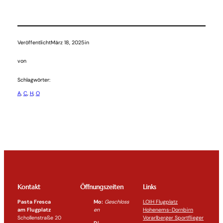
Veröffentlicht
März 18, 2025
in
von
Schlagwörter:
A
, 
C
, 
H
, 
O
Kontakt
Öffnungszeiten
Links
Pasta Fresca
Mo:
Geschloss
LOIH Flugplatz
am Flugplatz
en
Hohenems-Dornbirn
Schollenstraße 20
Vorarlberger Sportflieger
Di-