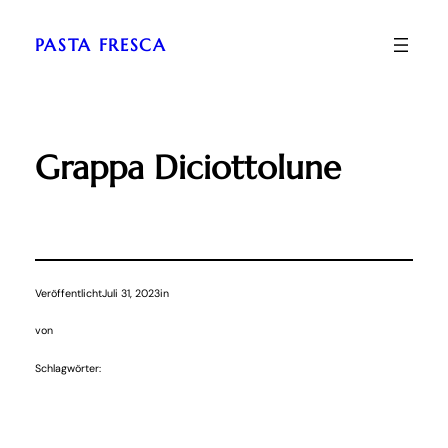
Zum
Inhalt
PASTA FRESCA
springen
Grappa Diciottolune
Veröffentlicht
Juli 31, 2023
in
von
Schlagwörter: