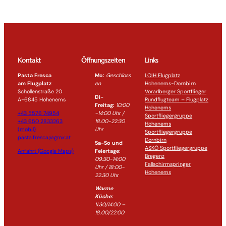
Kontakt
Öffnungszeiten
Links
Pasta Fresca
Mo:
Geschloss
LOIH Flugplatz
am Flugplatz
en
Hohenems-Dornbirn
Schollenstraße 20
Vorarlberger Sportflieger
Di-
A-6845 Hohenems
Rundflugteam – Flugplatz
Freitag:
10:00
Hohenems
+43 5576 74954
-14:0
0 Uhr /
Sportfliegergruppe
+43 650 2833263
18:00-
22:30
Hohenems
(mobil)
Uhr
Sportfliegergruppe
pasta.fresca@gmx.at
Dornbirn
Sa-So und
ASKÖ Sportfliegergruppe
Anfahrt (Google Maps)
Feiertage
:
Bregenz
09:30-14:00
Fallschirmspringer
Uhr / 18:00-
Hohenems
22:30
Uhr
Warme
Küche:
11:30/14:00 –
18:00/22:00