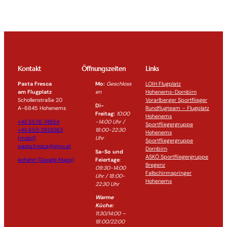
Kontakt
Öffnungszeiten
Links
Pasta Fresca
Mo:
Geschloss
LOIH Flugplatz
am Flugplatz
en
Hohenems-Dornbirn
Schollenstraße 20
Vorarlberger Sportflieger
Di-
A-6845 Hohenems
Rundflugteam – Flugplatz
Freitag:
10:00
Hohenems
+43 5576 74954
-14:0
0 Uhr /
Sportfliegergruppe
+43 650 2833263
18:00-
22:30
Hohenems
(mobil)
Uhr
Sportfliegergruppe
pasta.fresca@gmx.at
Dornbirn
Sa-So und
ASKÖ Sportfliegergruppe
Anfahrt (Google Maps)
Feiertage
:
Bregenz
09:30-14:00
Fallschirmspringer
Uhr / 18:00-
Hohenems
22:30
Uhr
Warme
Küche:
11:30/14:00 –
18:00/22:00