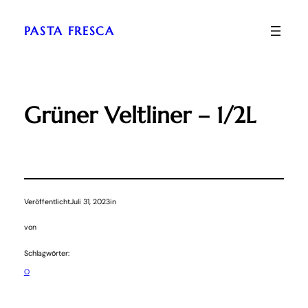
Zum
Inhalt
PASTA FRESCA
springen
Grüner Veltliner – 1/2L
Veröffentlicht
Juli 31, 2023
in
von
Schlagwörter:
O