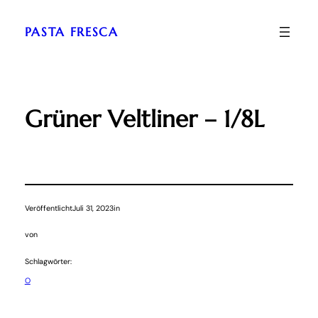
Zum
Inhalt
PASTA FRESCA
springen
Grüner Veltliner – 1/8L
Veröffentlicht
Juli 31, 2023
in
von
Schlagwörter:
O