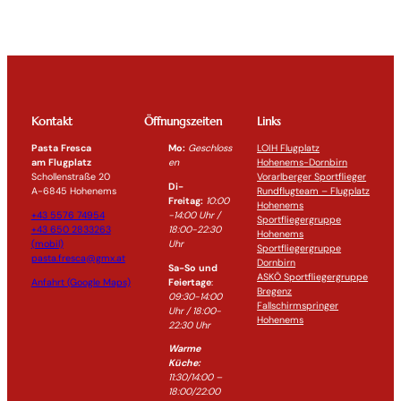
Kontakt
Öffnungszeiten
Links
Pasta Fresca
Mo:
Geschloss
LOIH Flugplatz
am Flugplatz
en
Hohenems-Dornbirn
Schollenstraße 20
Vorarlberger Sportflieger
Di-
A-6845 Hohenems
Rundflugteam – Flugplatz
Freitag:
10:00
Hohenems
+43 5576 74954
-14:0
0 Uhr /
Sportfliegergruppe
+43 650 2833263
18:00-
22:30
Hohenems
(mobil)
Uhr
Sportfliegergruppe
pasta.fresca@gmx.at
Dornbirn
Sa-So und
ASKÖ Sportfliegergruppe
Anfahrt (Google Maps)
Feiertage
:
Bregenz
09:30-14:00
Fallschirmspringer
Uhr / 18:00-
Hohenems
22:30
Uhr
Warme
Küche:
11:30/14:00 –
18:00/22:00