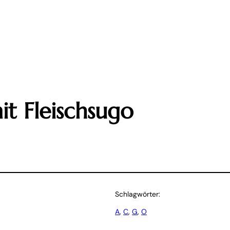
t Fleischsugo
Schlagwörter:
A
, 
C
, 
G
, 
O