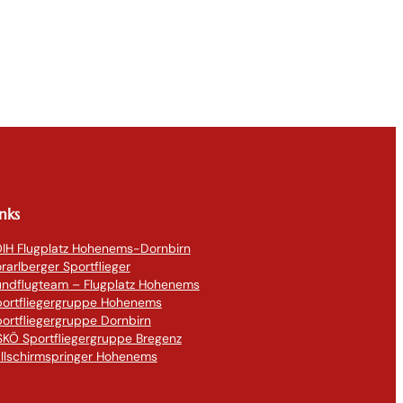
inks
IH Flugplatz Hohenems-Dornbirn
rarlberger Sportflieger
undflugteam – Flugplatz Hohenems
portfliegergruppe Hohenems
ortfliegergruppe Dornbirn
KÖ Sportfliegergruppe Bregenz
llschirmspringer Hohenems