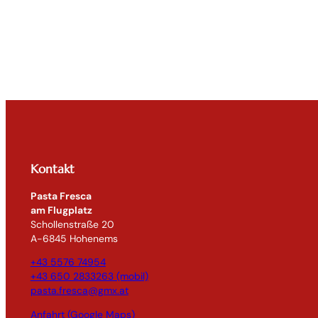
Kontakt
Pasta Fresca
am Flugplatz
Schollenstraße 20
A-6845 Hohenems
+43 5576 74954
+43 650 2833263 (mobil)
pasta.fresca@gmx.at
Anfahrt (Google Maps)