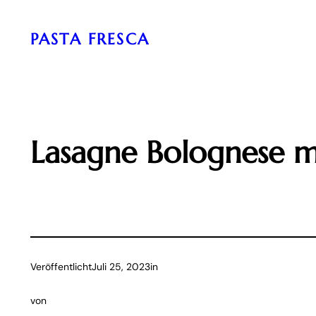
Zum
Inhalt
PASTA FRESCA
springen
Lasagne Bolognese mi
Veröffentlicht
Juli 25, 2023
in
von