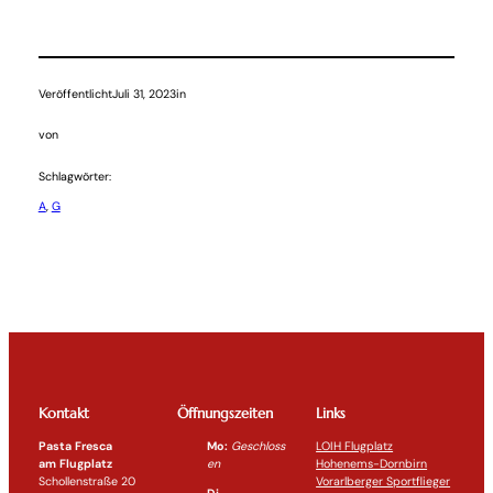
Veröffentlicht
Juli 31, 2023
in
von
Schlagwörter:
A
, 
G
Kontakt
Öffnungszeiten
Links
Pasta Fresca
Mo:
Geschloss
LOIH Flugplatz
am Flugplatz
en
Hohenems-Dornbirn
Schollenstraße 20
Vorarlberger Sportflieger
Di-