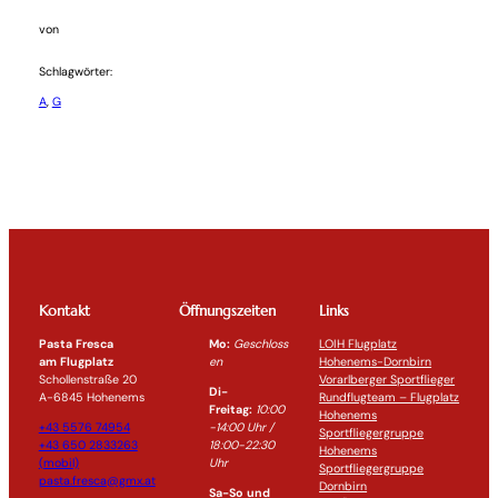
von
Schlagwörter:
A
, 
G
Kontakt
Öffnungszeiten
Links
Pasta Fresca
Mo:
Geschloss
LOIH Flugplatz
am Flugplatz
en
Hohenems-Dornbirn
Schollenstraße 20
Vorarlberger Sportflieger
Di-
A-6845 Hohenems
Rundflugteam – Flugplatz
Freitag:
10:00
Hohenems
+43 5576 74954
-14:0
0 Uhr /
Sportfliegergruppe
+43 650 2833263
18:00-
22:30
Hohenems
(mobil)
Uhr
Sportfliegergruppe
pasta.fresca@gmx.at
Dornbirn
Sa-So und