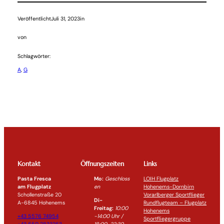
Veröffentlicht
Juli 31, 2023
in
von
Schlagwörter:
A
, 
G
Kontakt
Öffnungszeiten
Links
Pasta Fresca
Mo:
Geschloss
LOIH Flugplatz
am Flugplatz
en
Hohenems-Dornbirn
Schollenstraße 20
Vorarlberger Sportflieger
Di-
A-6845 Hohenems
Rundflugteam – Flugplatz
Freitag:
10:00
Hohenems
+43 5576 74954
-14:0
0 Uhr /
Sportfliegergruppe
+43 650 2833263
18:00-
22:30