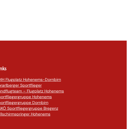
inks
IH Flugplatz Hohenems-Dornbirn
rarlberger Sportflieger
undflugteam – Flugplatz Hohenems
portfliegergruppe Hohenems
ortfliegergruppe Dornbirn
KÖ Sportfliegergruppe Bregenz
llschirmspringer Hohenems