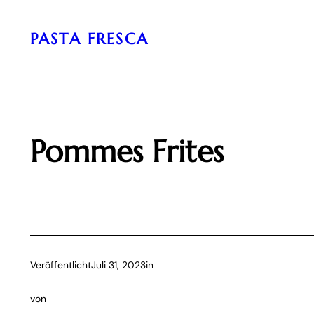
Zum
Inhalt
PASTA FRESCA
springen
Pommes Frites
Veröffentlicht
Juli 31, 2023
in
von