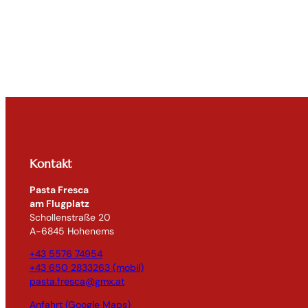
Kontakt
Pasta Fresca
am Flugplatz
Schollenstraße 20
A-6845 Hohenems
+43 5576 74954
+43 650 2833263 (mobil)
pasta.fresca@gmx.at
Anfahrt (Google Maps)