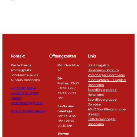
Kontakt
Öffnungszeiten
Links
Pasta Fresca
Mo:
Geschloss
LOIH Flugplatz
am Flugplatz
en
Hohenems-Dornbirn
Schollenstraße 20
Vorarlberger Sportflieger
Di-
A-6845 Hohenems
Rundflugteam – Flugplatz
Freitag:
10:00
Hohenems
+43 5576 74954
-14:0
0 Uhr /
Sportfliegergruppe
+43 650 2833263
18:00-
22:30
Hohenems
(mobil)
Uhr
Sportfliegergruppe
pasta.fresca@gmx.at
Dornbirn
Sa-So und
ASKÖ Sportfliegergruppe
Anfahrt (Google Maps)
Feiertage
:
Bregenz
09:30-14:00
Fallschirmspringer
Uhr / 18:00-
Hohenems
22:30
Uhr
Warme