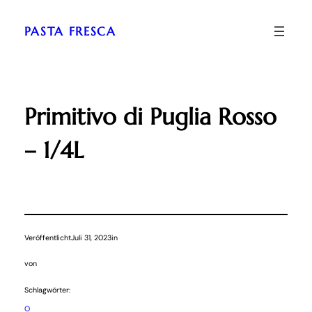
Zum
Inhalt
PASTA FRESCA
springen
Primitivo di Puglia Rosso
– 1/4L
Veröffentlicht
Juli 31, 2023
in
von
Schlagwörter:
O