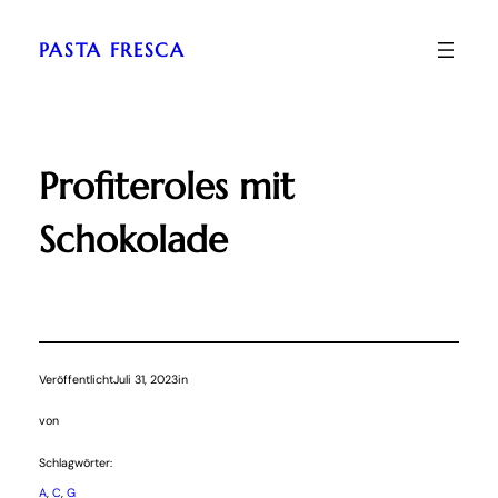
Zum
Inhalt
PASTA FRESCA
springen
Profiteroles mit
Schokolade
Veröffentlicht
Juli 31, 2023
in
von
Schlagwörter:
A
, 
C
, 
G