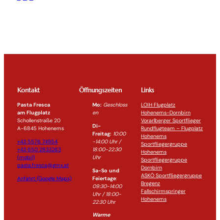
Kontakt
Öffnungszeiten
Links
Pasta Fresca
Mo:
Geschloss
LOIH Flugplatz
am Flugplatz
en
Hohenems-Dornbirn
Schollenstraße 20
Vorarlberger Sportflieger
Di-
A-6845 Hohenems
Rundflugteam – Flugplatz
Freitag:
10:00
Hohenems
+43 5576 74954
-14:0
0 Uhr /
Sportfliegergruppe
+43 650 2833263
18:00-
22:30
Hohenems
(mobil)
Uhr
Sportfliegergruppe
pasta.fresca@gmx.at
Dornbirn
Sa-So und
ASKÖ Sportfliegergruppe
Anfahrt (Google Maps)
Feiertage
:
Bregenz
09:30-14:00
Fallschirmspringer
Uhr / 18:00-
Hohenems
22:30
Uhr
Warme