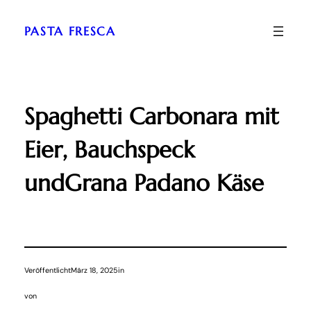
Zum
Inhalt
PASTA FRESCA
springen
Spaghetti Carbonara mit
Eier, Bauchspeck
undGrana Padano Käse
Veröffentlicht
März 18, 2025
in
von