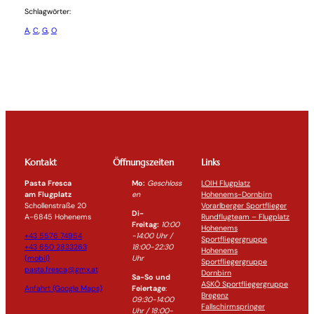
Schlagwörter:
A
, 
C
, 
G
, 
O
Kontakt
Öffnungszeiten
Links
Pasta Fresca
Mo:
Geschloss
LOIH Flugplatz
am Flugplatz
en
Hohenems-Dornbirn
Schollenstraße 20
Vorarlberger Sportflieger
Di-
A-6845 Hohenems
Rundflugteam – Flugplatz
Freitag:
10:00
Hohenems
+43 5576 74954
-14:0
0 Uhr /
Sportfliegergruppe
+43 650 2833263
18:00-
22:30
Hohenems
(mobil)
Uhr
Sportfliegergruppe
pasta.fresca@gmx.at
Dornbirn
Sa-So und
ASKÖ Sportfliegergruppe
Anfahrt (Google Maps)
Feiertage
:
Bregenz
09:30-14:00
Fallschirmspringer
Uhr / 18:00-