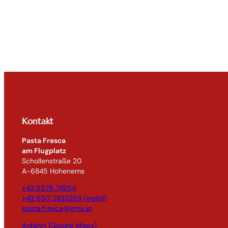
Kontakt
Pasta Fresca
am Flugplatz
Schollenstraße 20
A-6845 Hohenems
+43 5576 74954
+43 650 2833263 (mobil)
pasta.fresca@gmx.at
Anfahrt (Google Maps)