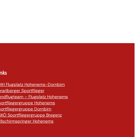
inks
IH Flugplatz Hohenems-Dornbirn
rarlberger Sportflieger
undflugteam – Flugplatz Hohenems
portfliegergruppe Hohenems
ortfliegergruppe Dornbirn
KÖ Sportfliegergruppe Bregenz
llschirmspringer Hohenems