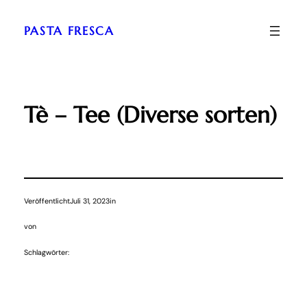
Zum
Inhalt
PASTA FRESCA
springen
Tè – Tee (Diverse sorten)
Veröffentlicht
Juli 31, 2023
in
von
Schlagwörter: