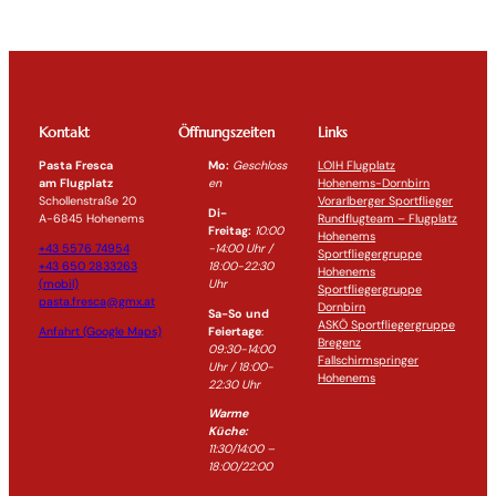
Kontakt
Öffnungszeiten
Links
Pasta Fresca
Mo:
Geschloss
LOIH Flugplatz
am Flugplatz
en
Hohenems-Dornbirn
Schollenstraße 20
Vorarlberger Sportflieger
Di-
A-6845 Hohenems
Rundflugteam – Flugplatz
Freitag:
10:00
Hohenems
+43 5576 74954
-14:0
0 Uhr /
Sportfliegergruppe
+43 650 2833263
18:00-
22:30
Hohenems
(mobil)
Uhr
Sportfliegergruppe
pasta.fresca@gmx.at
Dornbirn
Sa-So und
ASKÖ Sportfliegergruppe
Anfahrt (Google Maps)
Feiertage
:
Bregenz
09:30-14:00
Fallschirmspringer
Uhr / 18:00-
Hohenems
22:30
Uhr
Warme
Küche:
11:30/14:00 –
18:00/22:00