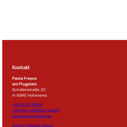
Kontakt
Pasta Fresca
am Flugplatz
Schollenstraße 20
A-6845 Hohenems
+43 5576 74954
+43 650 2833263 (mobil)
pasta.fresca@gmx.at
Anfahrt (Google Maps)