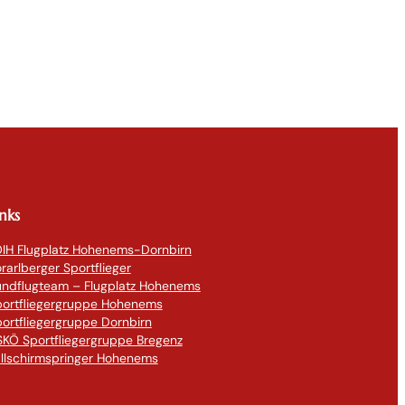
inks
IH Flugplatz Hohenems-Dornbirn
rarlberger Sportflieger
undflugteam – Flugplatz Hohenems
portfliegergruppe Hohenems
ortfliegergruppe Dornbirn
KÖ Sportfliegergruppe Bregenz
llschirmspringer Hohenems