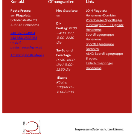
Kontakt
Öffnungszeiten
Links
Pasta Fresca
Mo:
Geschloss
LOIH Flugplatz
am Flugplatz
en
Hohenems-Dornbirn
Schollenstraße 20
Vorarlberger Sportflieger
Di-
A-6845 Hohenems
Rundflugteam – Flugplatz
Freitag:
10:00
Hohenems
+43 5576 74954
-14:0
0 Uhr /
Sportfliegergruppe
+43 650 2833263
18:00-
22:30
Hohenems
(mobil)
Uhr
Sportfliegergruppe
pasta.fresca@gmx.at
Dornbirn
Sa-So und
ASKÖ Sportfliegergruppe
Anfahrt (Google Maps)
Feiertage
:
Bregenz
09:30-14:00
Fallschirmspringer
Uhr / 18:00-
Hohenems
22:30
Uhr
Warme
Küche:
11:30/14:00 –
18:00/22:00
Impressum
Datenschutzerklärung